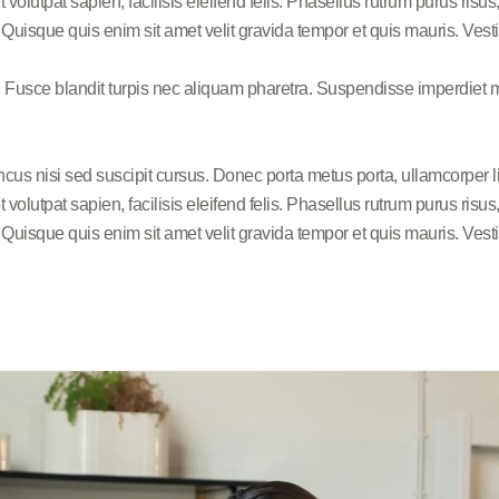
s et volutpat sapien, facilisis eleifend felis. Phasellus rutrum purus 
uisque quis enim sit amet velit gravida tempor et quis mauris. Vesti
. Fusce blandit turpis nec aliquam pharetra. Suspendisse imperdiet m
ncus nisi sed suscipit cursus. Donec porta metus porta, ullamcorper 
s et volutpat sapien, facilisis eleifend felis. Phasellus rutrum purus 
uisque quis enim sit amet velit gravida tempor et quis mauris. Vesti