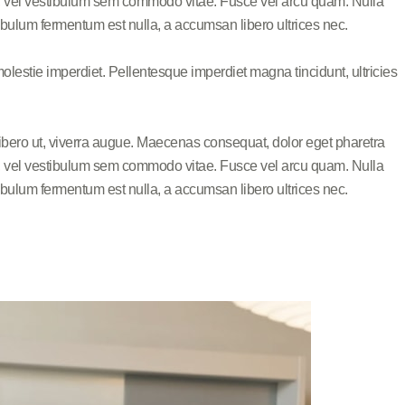
risus, vel vestibulum sem commodo vitae. Fusce vel arcu quam. Nulla
bulum fermentum est nulla, a accumsan libero ultrices nec.
olestie imperdiet. Pellentesque imperdiet magna tincidunt, ultricies
libero ut, viverra augue. Maecenas consequat, dolor eget pharetra
risus, vel vestibulum sem commodo vitae. Fusce vel arcu quam. Nulla
bulum fermentum est nulla, a accumsan libero ultrices nec.