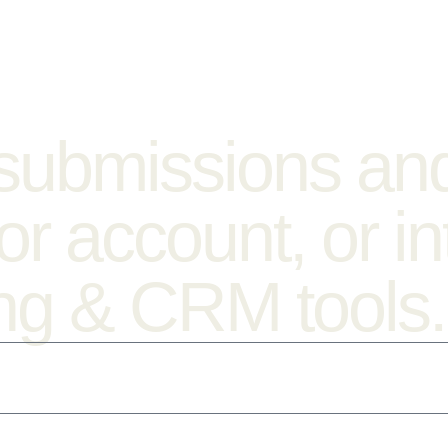
 submissions and 
r account, or in
ing & CRM tools.