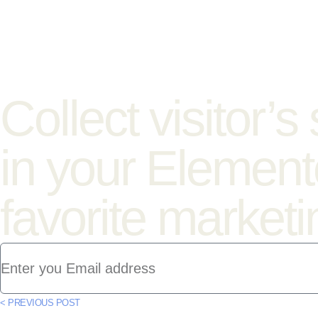
Collect visitor’s
in your Elemento
favorite market
< PREVIOUS POST