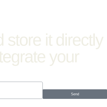
store it directly
tegrate your
Send